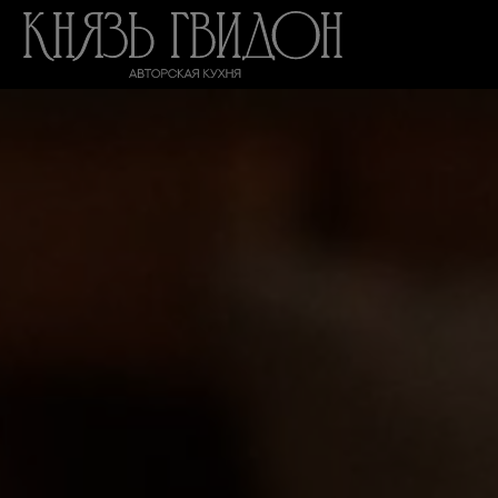
Ивент-п